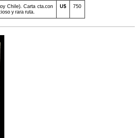
y Chile). Carta cta.con
U$
750
oso y rara ruta.