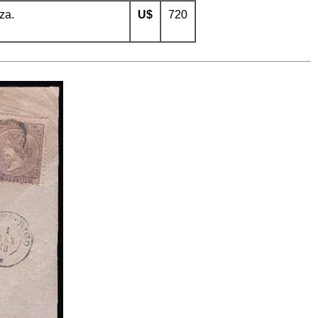
za.
U$
720