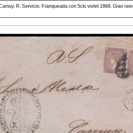
 Camuy. R. Servicio. Franqueada con 5cts violet 1868. Gran rare